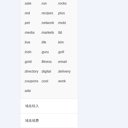
.sale
.run
.rocks
.red
.recipes
.plus
.pet
.network
.mobi
.media
.markets
.ltd
.live
.life
.kim
.irish
.guru
.golf
.gold
.fitness
.email
.directory
.digital
.delivery
.coupons
.cool
.work
.wiki
域名转入
域名续费