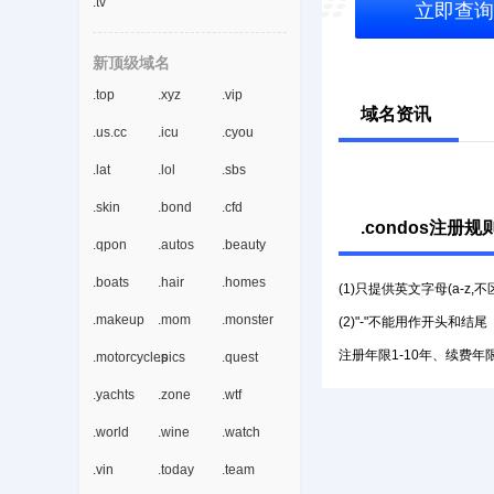
.tv
立即查询
新顶级域名
.top
.xyz
.vip
域名资讯
.us.cc
.icu
.cyou
.lat
.lol
.sbs
.skin
.bond
.cfd
.condos注册规
.qpon
.autos
.beauty
.boats
.hair
.homes
(1)只提供英文字母(a-z,
.makeup
.mom
.monster
(2)"-"不能用作开头和结尾
注册年限1-10年、续费年限
.motorcycles
.pics
.quest
.yachts
.zone
.wtf
.world
.wine
.watch
.vin
.today
.team