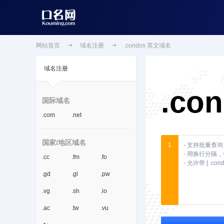
网站首页

域名注册

.condos 英文域名
域名注册
.co
国际域名
.com
.net
国家/地区域名
1
.cc
.fm
.fo
.gd
.gl
.pw
.vg
.sh
.io
.ac
.tw
.vu