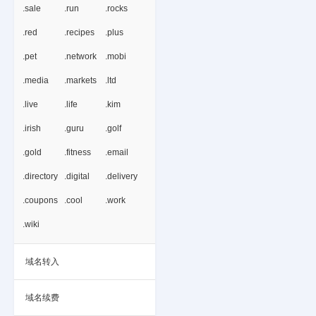
.sale
.run
.rocks
.red
.recipes
.plus
.pet
.network
.mobi
.media
.markets
.ltd
.live
.life
.kim
.irish
.guru
.golf
.gold
.fitness
.email
.directory
.digital
.delivery
.coupons
.cool
.work
.wiki
域名转入
域名续费