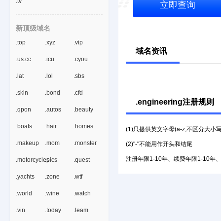
.tv
立即查询
新顶级域名
.top
.xyz
.vip
域名资讯
.us.cc
.icu
.cyou
.lat
.lol
.sbs
.skin
.bond
.cfd
.engineering注册规则
.qpon
.autos
.beauty
.boats
.hair
.homes
(1)只提供英文字母(a-z,不区分大小
.makeup
.mom
.monster
(2)"-"不能用作开头和结尾
注册年限1-10年、续费年限1-10年
.motorcycles
.pics
.quest
.yachts
.zone
.wtf
.world
.wine
.watch
.vin
.today
.team