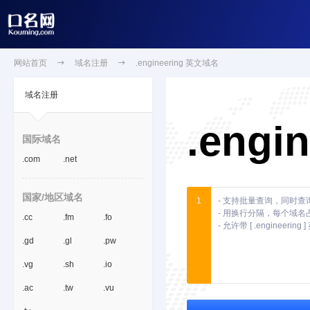
网站首页

域名注册

.engineering 英文域名
域名注册
.engi
国际域名
.com
.net
国家/地区域名
1
.cc
.fm
.fo
.gd
.gl
.pw
.vg
.sh
.io
.ac
.tw
.vu