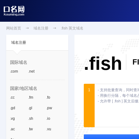
网站首页

域名注册

.fish 英文域名
域名注册
.fish
F
国际域名
.com
.net
国家/地区域名
1
.cc
.fm
.fo
.gd
.gl
.pw
.vg
.sh
.io
.ac
.tw
.vu