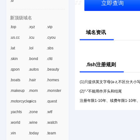
.tv
立即查询
新顶级域名
.top
.xyz
.vip
域名资讯
.us.cc
.icu
.cyou
.lat
.lol
.sbs
.skin
.bond
.cfd
.fish注册规则
.qpon
.autos
.beauty
.boats
.hair
.homes
(1)只提供英文字母(a-z,不区分大小
.makeup
.mom
.monster
(2)"-"不能用作开头和结尾
注册年限1-10年、续费年限1-10年
.motorcycles
.pics
.quest
.yachts
.zone
.wtf
.world
.wine
.watch
.vin
.today
.team