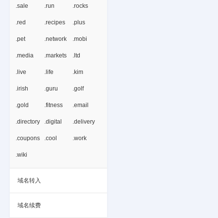
.sale
.run
.rocks
.red
.recipes
.plus
.pet
.network
.mobi
.media
.markets
.ltd
.live
.life
.kim
.irish
.guru
.golf
.gold
.fitness
.email
.directory
.digital
.delivery
.coupons
.cool
.work
.wiki
域名转入
域名续费