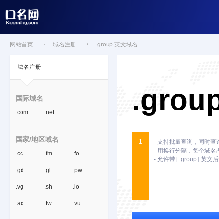
网站首页

域名注册

.group 英文域名
域名注册
.grou
国际域名
.com
.net
国家/地区域名
1
.cc
.fm
.fo
.gd
.gl
.pw
.vg
.sh
.io
.ac
.tw
.vu