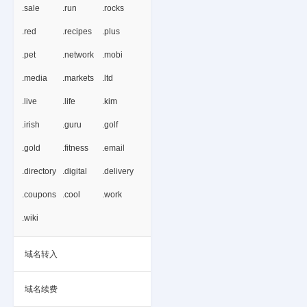
.sale
.run
.rocks
.red
.recipes
.plus
.pet
.network
.mobi
.media
.markets
.ltd
.live
.life
.kim
.irish
.guru
.golf
.gold
.fitness
.email
.directory
.digital
.delivery
.coupons
.cool
.work
.wiki
域名转入
域名续费