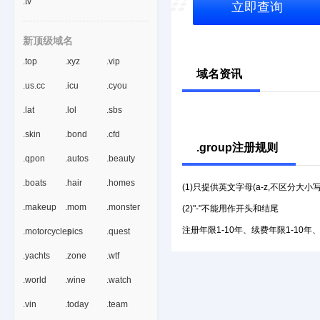
.tv
立即查询
新顶级域名
.top
.xyz
.vip
域名资讯
.us.cc
.icu
.cyou
.lat
.lol
.sbs
.skin
.bond
.cfd
.group注册规则
.qpon
.autos
.beauty
.boats
.hair
.homes
(1)只提供英文字母(a-z,不区分大小
.makeup
.mom
.monster
(2)"-"不能用作开头和结尾
注册年限1-10年、续费年限1-10年
.motorcycles
.pics
.quest
.yachts
.zone
.wtf
.world
.wine
.watch
.vin
.today
.team