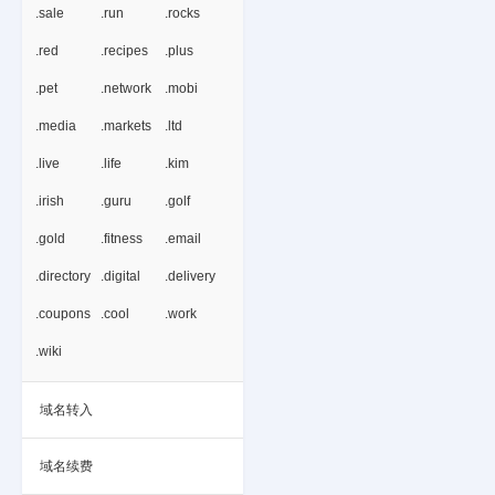
.sale
.run
.rocks
.red
.recipes
.plus
.pet
.network
.mobi
.media
.markets
.ltd
.live
.life
.kim
.irish
.guru
.golf
.gold
.fitness
.email
.directory
.digital
.delivery
.coupons
.cool
.work
.wiki
域名转入
域名续费