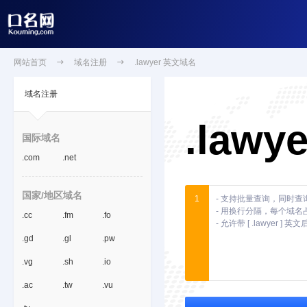
网站首页

域名注册

.lawyer 英文域名
域名注册
.lawye
国际域名
.com
.net
国家/地区域名
1
.cc
.fm
.fo
.gd
.gl
.pw
.vg
.sh
.io
.ac
.tw
.vu