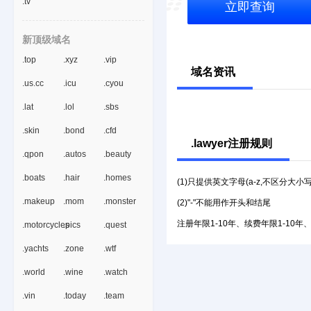
.tv
立即查询
新顶级域名
.top
.xyz
.vip
域名资讯
.us.cc
.icu
.cyou
.lat
.lol
.sbs
.skin
.bond
.cfd
.lawyer注册规则
.qpon
.autos
.beauty
.boats
.hair
.homes
(1)只提供英文字母(a-z,不区分大小
.makeup
.mom
.monster
(2)"-"不能用作开头和结尾
注册年限1-10年、续费年限1-10年
.motorcycles
.pics
.quest
.yachts
.zone
.wtf
.world
.wine
.watch
.vin
.today
.team