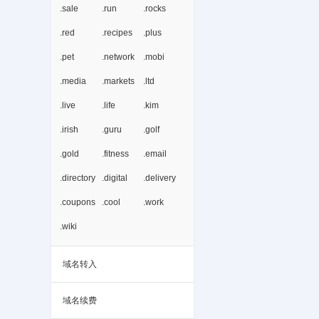
.sale
.run
.rocks
.red
.recipes
.plus
.pet
.network
.mobi
.media
.markets
.ltd
.live
.life
.kim
.irish
.guru
.golf
.gold
.fitness
.email
.directory
.digital
.delivery
.coupons
.cool
.work
.wiki
域名转入
域名续费