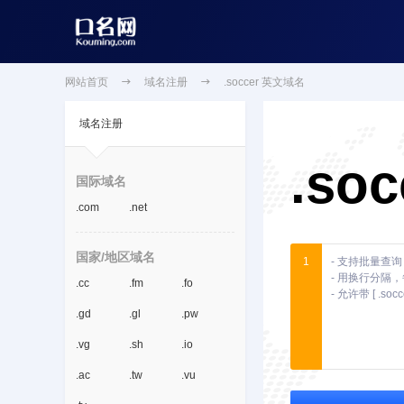
网站首页

域名注册

.soccer 英文域名
域名注册
.soc
国际域名
.com
.net
国家/地区域名
1
.cc
.fm
.fo
.gd
.gl
.pw
.vg
.sh
.io
.ac
.tw
.vu