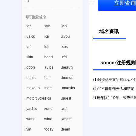
.tv
立即查询
新顶级域名
.top
.xyz
.vip
域名资讯
.us.cc
.icu
.cyou
.lat
.lol
.sbs
.skin
.bond
.cfd
.soccer注册规则
.qpon
.autos
.beauty
.boats
.hair
.homes
(1)只提供英文字母(a-z,
.makeup
.mom
.monster
(2)"-"不能用作开头和结尾
注册年限1-10年、续费年限
.motorcycles
.pics
.quest
.yachts
.zone
.wtf
.world
.wine
.watch
.vin
.today
.team