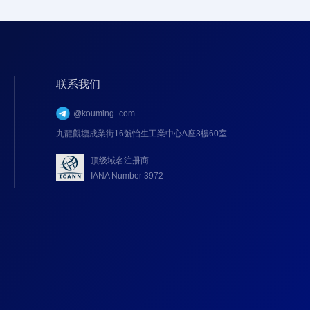
联系我们
@kouming_com
九龍觀塘成業街16號怡生工業中心A座3樓60室
顶级域名注册商
IANA Number 3972