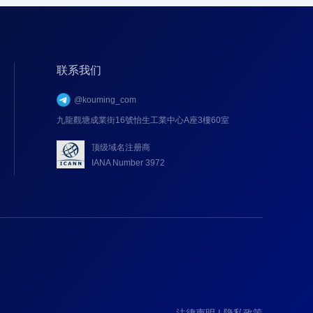
联系我们
@kouming_com
九龍觀塘成業街16號怡生工業中心A座3樓60室
顶级域名注册商
IANA Number 3972