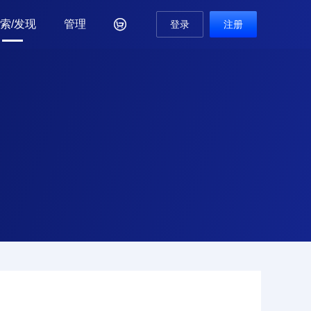
索/发现
管理

登录
注册