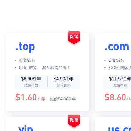
.top
.com
英文域名
英文域名
用.top域名，塑互联网品牌！
.COM 国
$6.60/1年
$4.90/1年
$11.57/1
续费价格
转入价格
续费价格
$1.60
$8.60
/1年
原价$4.90/1年
/
.vip
.us.c