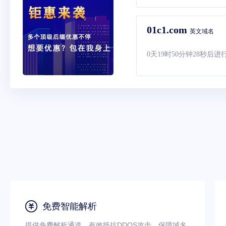
01c1.com
英文域名
0天19时50分钟28秒
后进

免费智能解析
提供免费解析通道，有效抵抗DDOS攻击，保障域名