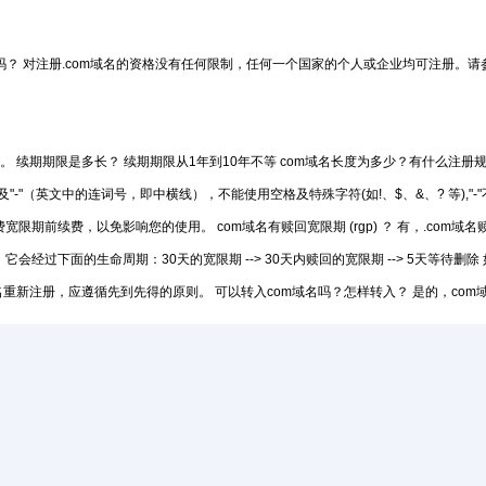
吗？ 对注册.com域名的资格没有任何限制，任何一个国家的个人或企业均可注册。
。 续期期限是多长？ 续期期限从1年到10年不等 com域名长度为多少？有什么注册规
及"-"（英文中的连词号，即中横线），不能使用空格及特殊字符(如!、$、&、? 等),"
宽限期前续费，以免影响您的使用。 com域名有赎回宽限期 (rgp) ？ 有，.com
，它会经过下面的生命周期：30天的宽限期 --> 30天内赎回的宽限期 --> 5天等
重新注册，应遵循先到先得的原则。 可以转入com域名吗？怎样转入？ 是的，co