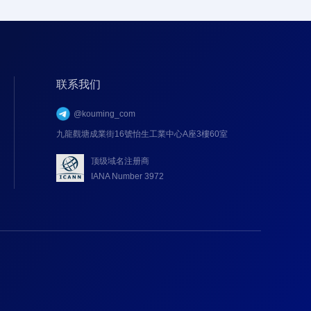
联系我们
@kouming_com
九龍觀塘成業街16號怡生工業中心A座3樓60室
顶级域名注册商
IANA Number 3972