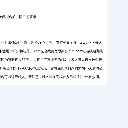
请参阅域名的共同注册要求。
则？ 最低1个字符，最多63个字符。 支持英文字母（a-z，不区分大
-"不能用作开头和结尾。 com域名续费宽限期多长？ com域名续期宽限
域名赎回的宽限期是30天。 过期且不再续期的域名，多久可以再次被公开
待删除 如果合作伙伴不续期或恢复域名，它将在到期日期的大约75天后对公
m域名可以进行转入。请注意，域名将在完成转入后将延长1年有效期。