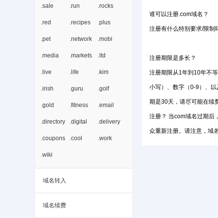
.sale
.run
.rocks
谁可以注册.com域名？
.red
.recipes
.plus
注册有什么特别要求/限制
.pet
.network
.mobi
.media
.markets
.ltd
注册期限是多长？
.live
.life
.kim
注册期限从1年到10年不等
小写）、数字（0-9）、以
.irish
.guru
.golf
期是30天，请尽可能在续费
.gold
.fitness
.email
注册？ 当com域名过期后
.directory
.digital
.delivery
众重新注册。请注意，域名
.coupons
.cool
.work
.wiki
域名转入
域名续费