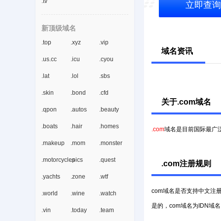
.tv
立即查询
新顶级域名
.top
.xyz
.vip
域名资讯
.us.cc
.icu
.cyou
.lat
.lol
.sbs
.skin
.bond
.cfd
关于.com域名
.qpon
.autos
.beauty
.boats
.hair
.homes
.com
域名是目前国际最广
.makeup
.mom
.monster
.motorcycles
.pics
.quest
.com注册规则
.yachts
.zone
.wtf
com域名是否支持中文注
.world
.wine
.watch
是的，com域名为IDN
.vin
.today
.team