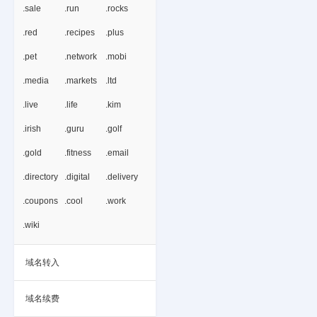
.sale
.run
.rocks
.red
.recipes
.plus
.pet
.network
.mobi
.media
.markets
.ltd
.live
.life
.kim
.irish
.guru
.golf
.gold
.fitness
.email
.directory
.digital
.delivery
.coupons
.cool
.work
.wiki
域名转入
域名续费