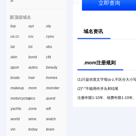
.tv
立即查询
新顶级域名
.top
.xyz
.vip
域名资讯
.us.cc
.icu
.cyou
.lat
.lol
.sbs
.skin
.bond
.cfd
.mom注册规则
.qpon
.autos
.beauty
.boats
.hair
.homes
(1)只提供英文字母(a-z,不区分大小
.makeup
.mom
.monster
(2)"-"不能用作开头和结尾
注册年限1-10年、续费年限1-10年
.motorcycles
.pics
.quest
.yachts
.zone
.wtf
.world
.wine
.watch
.vin
.today
.team