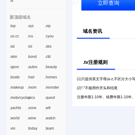
.tv
立即查询
新顶级域名
.top
.xyz
.vip
域名资讯
.us.cc
.icu
.cyou
.lat
.lol
.sbs
.skin
.bond
.cfd
.tv注册规则
.qpon
.autos
.beauty
.boats
.hair
.homes
(1)只提供英文字母(a-z,不区分大小
.makeup
.mom
.monster
(2)"-"不能用作开头和结尾
注册年限1-10年、续费年限1-10年
.motorcycles
.pics
.quest
.yachts
.zone
.wtf
.world
.wine
.watch
.vin
.today
.team