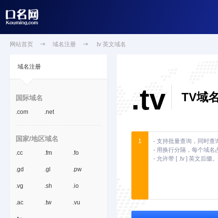
网站首页

域名注册

.tv 英文域名
域名注册
.tv
TV域
国际域名
.com
.net
国家/地区域名
1
.cc
.fm
.fo
.gd
.gl
.pw
.vg
.sh
.io
.ac
.tw
.vu