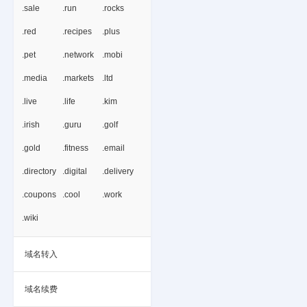
.sale
.run
.rocks
.red
.recipes
.plus
.pet
.network
.mobi
.media
.markets
.ltd
.live
.life
.kim
.irish
.guru
.golf
.gold
.fitness
.email
.directory
.digital
.delivery
.coupons
.cool
.work
.wiki
域名转入
域名续费