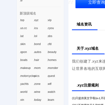
.tv
立即查询
新顶级域名
.top
.xyz
.vip
域名资讯
.us.cc
.icu
.cyou
.lat
.lol
.sbs
.skin
.bond
.cfd
关于.xyz域名
.qpon
.autos
.beauty
.boats
.hair
.homes
我们创建了.xyz
.makeup
.mom
.monster
让世界各地的互联网
.motorcycles
.pics
.quest
.yachts
.zone
.wtf
.xyz注册规则
.world
.wine
.watch
(1)只提供英文字母(a-z,
.vin
.today
.team