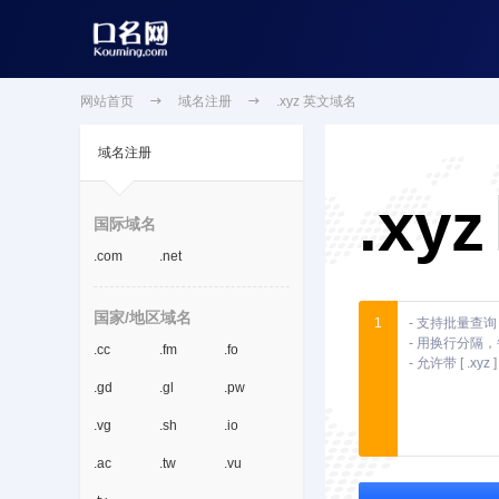
网站首页

域名注册

.xyz 英文域名
域名注册
.xyz
国际域名
.com
.net
国家/地区域名
1
.cc
.fm
.fo
.gd
.gl
.pw
.vg
.sh
.io
.ac
.tw
.vu