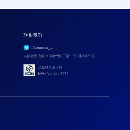
联系我们
@kouming_com
九龍觀塘成業街16號怡生工業中心A座3樓60室
顶级域名注册商
IANA Number 3972