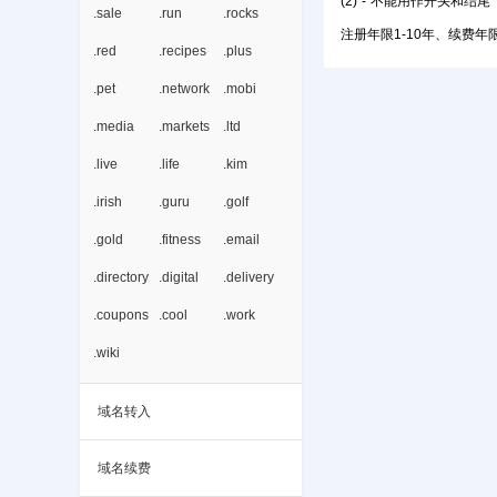
(2)"-"不能用作开头和结尾
.sale
.run
.rocks
注册年限1-10年、续费年限
.red
.recipes
.plus
.pet
.network
.mobi
.media
.markets
.ltd
.live
.life
.kim
.irish
.guru
.golf
.gold
.fitness
.email
.directory
.digital
.delivery
.coupons
.cool
.work
.wiki
域名转入
域名续费