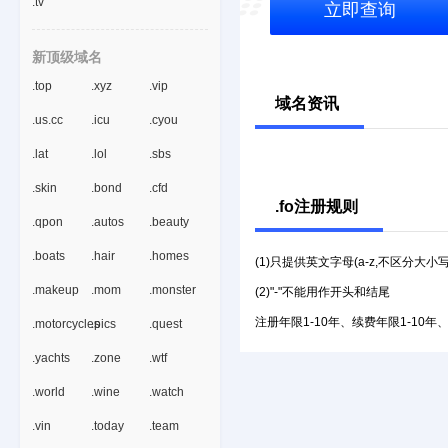
.tv
立即查询
新顶级域名
.top
.xyz
.vip
域名资讯
.us.cc
.icu
.cyou
.lat
.lol
.sbs
.skin
.bond
.cfd
.fo注册规则
.qpon
.autos
.beauty
.boats
.hair
.homes
(1)只提供英文字母(a-z,不区分大小
.makeup
.mom
.monster
(2)"-"不能用作开头和结尾
注册年限1-10年、续费年限1-10年
.motorcycles
.pics
.quest
.yachts
.zone
.wtf
.world
.wine
.watch
.vin
.today
.team