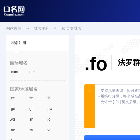
网站首页

域名注册

.fo 英文域名
域名注册
.fo
法罗
国际域名
.com
.net
国家/地区域名
1
.cc
.fm
.fo
.gd
.gl
.pw
.vg
.sh
.io
.ac
.tw
.vu