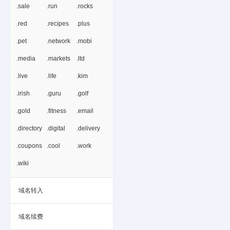
.sale
.run
.rocks
.red
.recipes
.plus
.pet
.network
.mobi
.media
.markets
.ltd
.live
.life
.kim
.irish
.guru
.golf
.gold
.fitness
.email
.directory
.digital
.delivery
.coupons
.cool
.work
.wiki
域名转入
域名续费